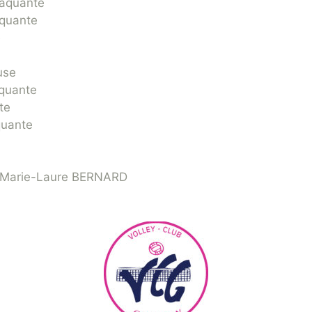
taquante
aquante
e
use
aquante
te
quante
 Marie-Laure BERNARD
Z