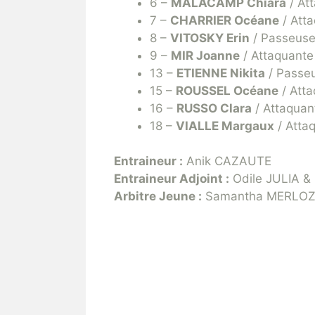
6 –
MALACAMP Chiara
/ At
7 –
CHARRIER Océane
/ Att
8 –
VITOSKY Erin
/ Passeus
9 –
MIR Joanne
/ Attaquante
13 –
ETIENNE Nikita
/ Passe
15 –
ROUSSEL Océane
/ Att
16 –
RUSSO Clara
/ Attaquan
18 –
VIALLE Margaux
/ Atta
Entraineur :
Anik CAZAUTE
Entraineur Adjoint :
Odile JULIA &
Arbitre Jeune :
Samantha MERLO