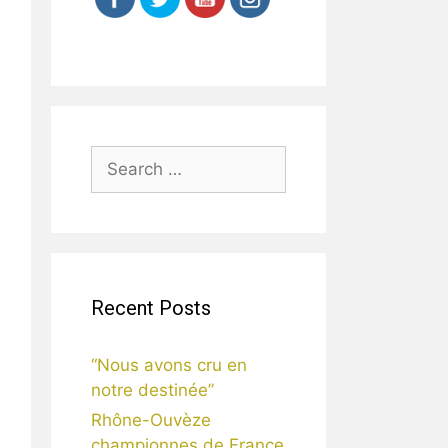
S
e
a
r
c
h
Recent Posts
f
o
r
“Nous avons cru en
:
notre destinée”
Rhône-Ouvèze
championnes de France