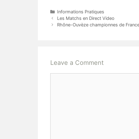
C
Informations Pratiques
P
a
Les Matchs en Direct Video
o
t
Rhône-Ouvèze championnes de France
s
e
t
g
n
o
a
r
v
i
Leave a Comment
i
e
g
s
C
a
t
o
i
m
o
m
n
e
n
t