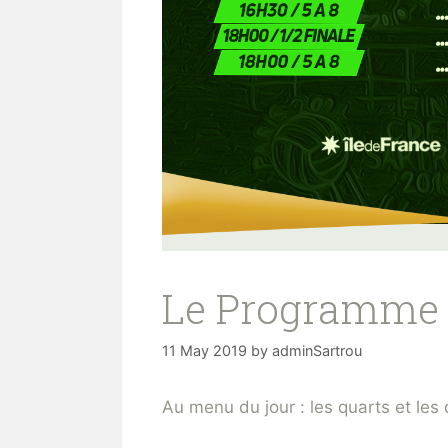
Le Programme 
11 May 2019
by
adminSartrou
Au menu du jour : les quarts et le